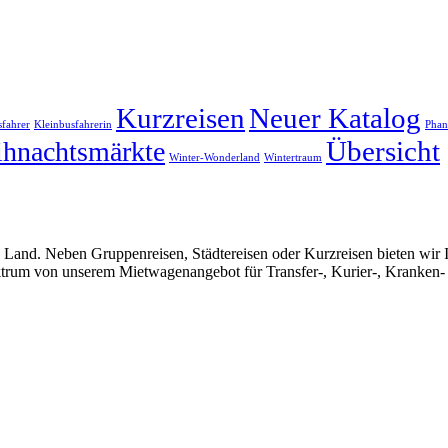
Kurzreisen
Neuer Katalog
sfahrer
Kleinbusfahrerin
Phan
Übersicht
hnachtsmärkte
Winter-Wonderland
Wintertraum
Land. Neben Gruppenreisen, Städtereisen oder Kurzreisen bieten wir Ih
trum von unserem Mietwagenangebot für Transfer-, Kurier-, Kranken- 