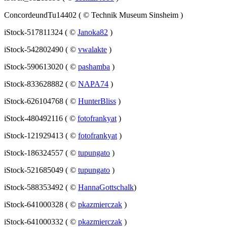
ConcordeundTu14402 ( © Technik Museum Sinsheim )
iStock-517811324 ( ©
Janoka82
)
iStock-542802490 ( ©
vwalakte
)
iStock-590613020 ( ©
pashamba
)
iStock-833628882 ( ©
NAPA74
)
iStock-626104768 ( ©
HunterBliss
)
iStock-480492116 ( ©
fotofrankyat
)
iStock-121929413 ( ©
fotofrankyat
)
iStock-186324557 ( ©
tupungato
)
iStock-521685049 ( ©
tupungato
)
iStock-588353492 ( ©
HannaGottschalk
)
iStock-641000328 ( ©
pkazmierczak
)
iStock-641000332 ( ©
pkazmierczak
)