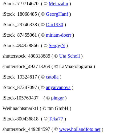
iStock-519714670 ( ©
Meinzahn
)
iStock_18068485 ( ©
GeorgHanf
)
iStock_29746338 ( ©
Dar1930
)
iStock_87455061 ( ©
miriam-doerr
)
iStock-494928866 ( ©
SergiyN
)
shutterstock_480318685 ( ©
Uta Scholl
)
shutterstock_492713269 ( © LaMiaFotografia )
iStock_19324617 ( ©
catolla
)
iStock_87247097 ( ©
anyaivanova
)
iStock-105769437 ( ©
pinggr
)
Weihnachtsmarkt1 ( © ttm GmbH )
iStock-800436818 ( ©
Teka77
)
shutterstock_449284597 ( ©
www.hollandfoto.net
)