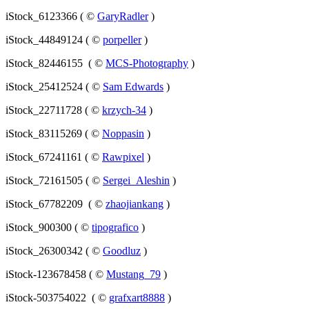
iStock_6123366 ( ©
GaryRadler
)
iStock_44849124 ( ©
porpeller
)
iStock_82446155 ( ©
MCS-Photography
)
iStock_25412524 ( ©
Sam Edwards
)
iStock_22711728 ( ©
krzych-34
)
iStock_83115269 ( ©
Noppasin
)
iStock_67241161 ( ©
Rawpixel
)
iStock_72161505 ( ©
Sergei_Aleshin
)
iStock_67782209 ( ©
zhaojiankang
)
iStock_900300 ( ©
tipografico
)
iStock_26300342 ( ©
Goodluz
)
iStock-123678458 ( ©
Mustang_79
)
iStock-503754022 ( ©
grafxart8888
)