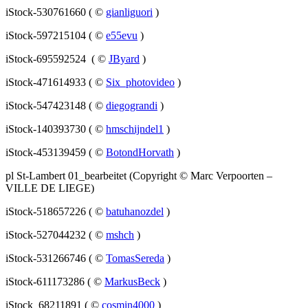
iStock-530761660 ( ©
gianliguori
)
iStock-597215104 ( ©
e55evu
)
iStock-695592524 ( ©
JByard
)
iStock-471614933 ( ©
Six_photovideo
)
iStock-547423148 ( ©
diegograndi
)
iStock-140393730 ( ©
hmschijndel1
)
iStock-453139459 ( ©
BotondHorvath
)
pl St-Lambert 01_bearbeitet (Copyright © Marc Verpoorten –
VILLE DE LIEGE)
iStock-518657226 ( ©
batuhanozdel
)
iStock-527044232 ( ©
mshch
)
iStock-531266746 ( ©
TomasSereda
)
iStock-611173286 ( ©
MarkusBeck
)
iStock_68211891 ( ©
cosmin4000
)