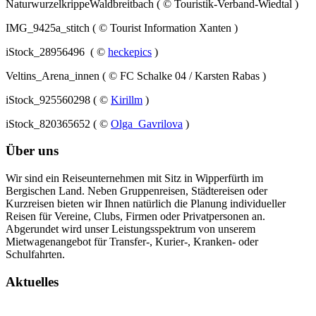
NaturwurzelkrippeWaldbreitbach ( © Touristik-Verband-Wiedtal )
IMG_9425a_stitch ( © Tourist Information Xanten )
iStock_28956496 ( ©
heckepics
)
Veltins_Arena_innen ( © FC Schalke 04 / Karsten Rabas )
iStock_925560298 ( ©
Kirillm
)
iStock_820365652 ( ©
Olga_Gavrilova
)
Über uns
Wir sind ein Reiseunternehmen mit Sitz in Wipperfürth im
Bergischen Land. Neben Gruppenreisen, Städtereisen oder
Kurzreisen bieten wir Ihnen natürlich die Planung individueller
Reisen für Vereine, Clubs, Firmen oder Privatpersonen an.
Abgerundet wird unser Leistungsspektrum von unserem
Mietwagenangebot für Transfer-, Kurier-, Kranken- oder
Schulfahrten.
Aktuelles