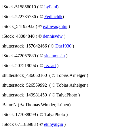
iStock-515856010 ( ©
byPaul
)
iStock-522735736 ( ©
Fedinchik
)
iStock_54192932 ( ©
extravagantni
)
iStock_48084840 ( ©
dennisvdw
)
shutterstock_157042466 ( ©
Dar1930
)
iStock-472057889 ( ©
sinanmuslu
)
iStock-507519094 ( ©
rez-art
)
shutterstock_436050160 ( © Tobias Arhelger )
shutterstock_526559992 ( © Tobias Arhelger )
shutterstock_149981450 ( © TalyaPhoto )
BaumN ( © Thomas Winkler, Lünen)
iStock-177088099 ( © TalyaPhoto )
iStock-671183988 ( ©
ekinyalgin
)