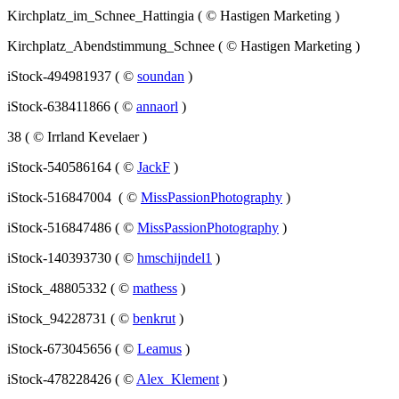
Kirchplatz_im_Schnee_Hattingia ( © Hastigen Marketing )
Kirchplatz_Abendstimmung_Schnee ( © Hastigen Marketing )
iStock-494981937 ( ©
soundan
)
iStock-638411866 ( ©
annaorl
)
38 ( © Irrland Kevelaer )
iStock-540586164 ( ©
JackF
)
iStock-516847004 ( ©
MissPassionPhotography
)
iStock-516847486 ( ©
MissPassionPhotography
)
iStock-140393730 ( ©
hmschijndel1
)
iStock_48805332 ( ©
mathess
)
iStock_94228731 ( ©
benkrut
)
iStock-673045656 ( ©
Leamus
)
iStock-478228426 ( ©
Alex_Klement
)