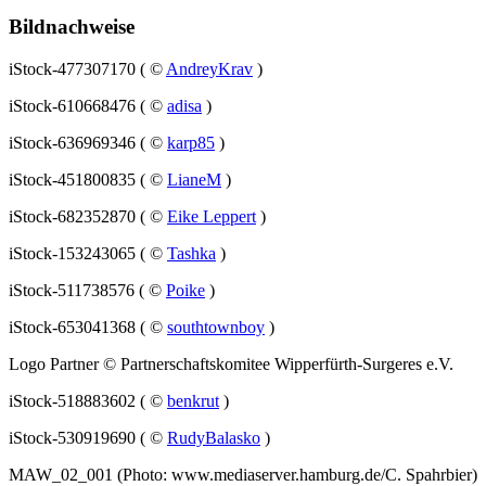
Bildnachweise
iStock-477307170 ( ©
AndreyKrav
)
iStock-610668476 ( ©
adisa
)
iStock-636969346 ( ©
karp85
)
iStock-451800835 ( ©
LianeM
)
iStock-682352870 ( ©
Eike Leppert
)
iStock-153243065 ( ©
Tashka
)
iStock-511738576 ( ©
Poike
)
iStock-653041368 ( ©
southtownboy
)
Logo Partner © Partnerschaftskomitee Wipperfürth-Surgeres e.V.
iStock-518883602 ( ©
benkrut
)
iStock-530919690 ( ©
RudyBalasko
)
MAW_02_001 (Photo: www.mediaserver.hamburg.de/C. Spahrbier)