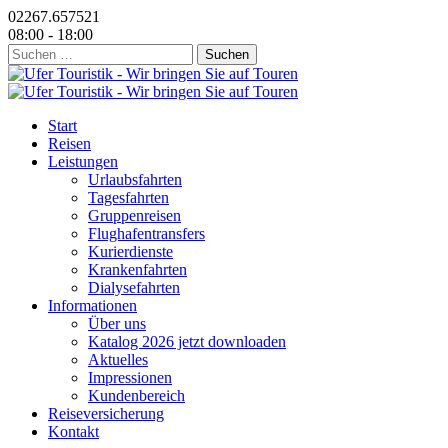
02267.657521
08:00 - 18:00
Suchen
nach:
Start
Reisen
Leistungen
Urlaubsfahrten
Tagesfahrten
Gruppenreisen
Flughafentransfers
Kurierdienste
Krankenfahrten
Dialysefahrten
Informationen
Über uns
Katalog 2026 jetzt downloaden
Aktuelles
Impressionen
Kundenbereich
Reiseversicherung
Kontakt