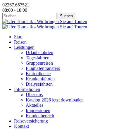
02267.657521
08:00 - 18:00
Suchen
nach:
Start
Reisen
Leistungen
Urlaubsfahrten
Tagesfahrten
Gruppenreisen
Flughafentransfers
Kurierdienste
Krankenfahrten
Dialysefahrten
Informationen
Über uns
Katalog 2026 jetzt downloaden
Aktuelles
Impressionen
Kundenbereich
Reiseversicherung
Kontakt