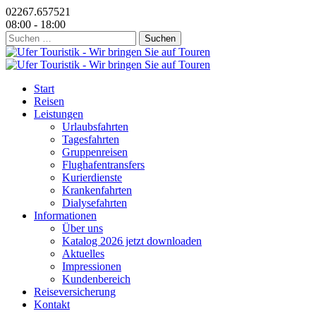
02267.657521
08:00 - 18:00
Suchen
nach:
Start
Reisen
Leistungen
Urlaubsfahrten
Tagesfahrten
Gruppenreisen
Flughafentransfers
Kurierdienste
Krankenfahrten
Dialysefahrten
Informationen
Über uns
Katalog 2026 jetzt downloaden
Aktuelles
Impressionen
Kundenbereich
Reiseversicherung
Kontakt